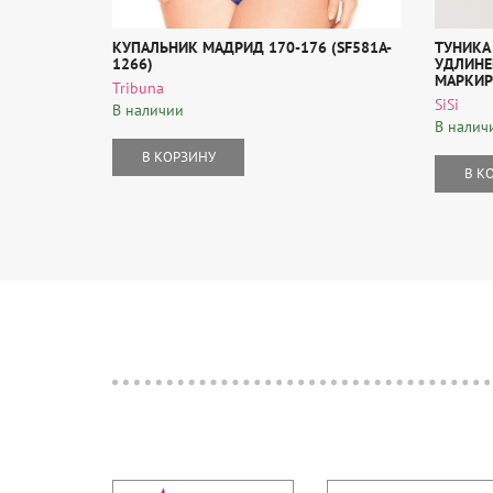
КУПАЛЬНИК МАДРИД 170-176 (SF581A-
ТУНИКА
1266)
УДЛИНЕН
МАРКИР
Tribuna
SiSi
В наличии
В налич
В КОРЗИНУ
В К