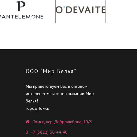
ООО "Мир Белья"
Мы приветствуем Вас в оптовом
интеренет-магазине компании Мир
белья!
город Томск
Томск, пер. Добролюбова, 10/3
+7 (3822) 30-44-40