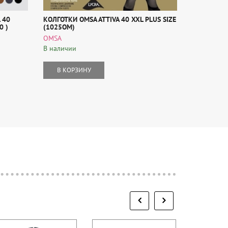
 40
КОЛГОТКИ OMSA ATTIVA 40 XXL PLUS SIZE
КОЛГОТКИ 
0 )
(1025OM)
(NINFA 40 
OMSA
Filodoro
В наличии
В наличии
В КОРЗИНУ
В КОР