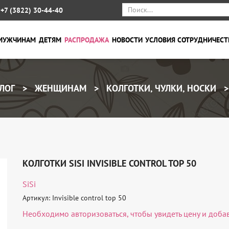
+7 (3822) 30-44-40
МУЖЧИНАМ
ДЕТЯМ
РАСПРОДАЖА
НОВОСТИ
УСЛОВИЯ СОТРУДНИЧЕСТ
ЛОГ
ЖЕНЩИНАМ
КОЛГОТКИ, ЧУЛКИ, НОСКИ
КОЛГОТКИ SISI INVISIBLE CONTROL TOP 50
SiSi
Артикул: Invisible control top 50
Необходимо
авторизоваться
, чтобы увидеть цену и доба