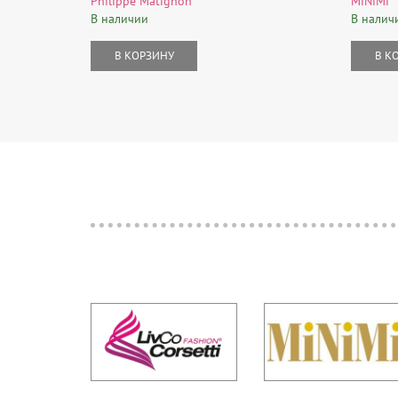
Philippe Matignon
MiNiMi
В наличии
В налич
В КОРЗИНУ
В К