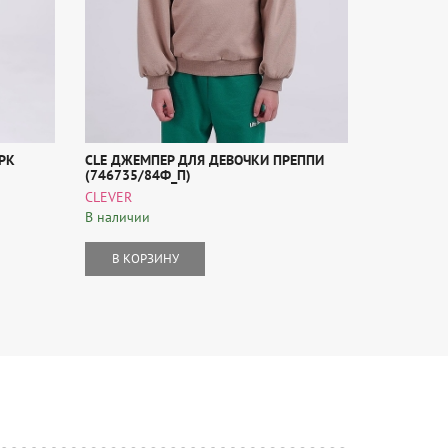
РК
CLE ДЖЕМПЕР ДЛЯ ДЕВОЧКИ ПРЕППИ
CLE ПИЖА
(746735/84Ф_П)
(749561/9
CLEVER
CLEVER
В наличии
В наличии
В КОРЗИНУ
В КОР