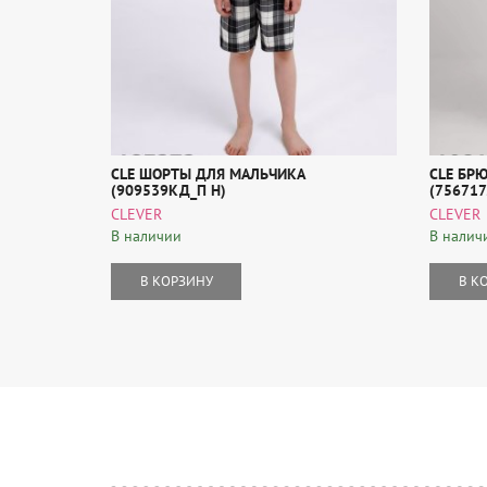
CLE ШОРТЫ ДЛЯ МАЛЬЧИКА
CLE БР
(909539КД_П Н)
(756717
CLEVER
CLEVER
В наличии
В налич
В КОРЗИНУ
В К