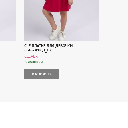
CLE ПЛАТЬЕ ДЛЯ ДЕВОЧКИ
CLE КУРТК
(746741КД_П)
(757187ЛС
CLEVER
CLEVER
В наличии
В наличии
В КОРЗИНУ
В КОР