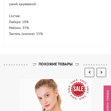
узкий кружевной .

Состав:

Лайкра: 10%

Нейлон: 35%

Тактель (хлопок): 55%
ПОХОЖИЕ ТОВАРЫ
Выгрузить товары