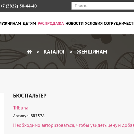
+7 (3822) 30-44-40
МУЖЧИНАМ
ДЕТЯМ
РАСПРОДАЖА
НОВОСТИ
УСЛОВИЯ СОТРУДНИЧЕСТ
КАТАЛОГ
ЖЕНЩИНАМ
БЮСТГАЛЬТЕР
Tribuna
Артикул: BR757A
Необходимо
авторизоваться
, чтобы увидеть цену и доба