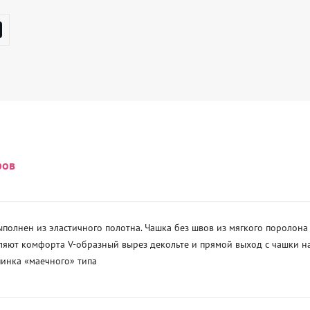
ров
полнен из эластичного полотна. Чашка без швов из мягкого поролона
яют комфорта V-образный вырез декольте и прямой выход с чашки на 
пинка «маечного» типа