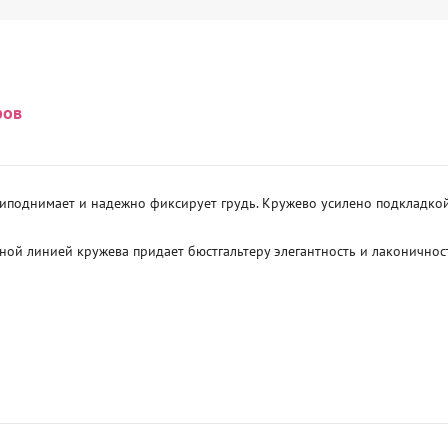
ров
иподнимает и надежно фиксирует грудь. Кружево усилено подкладкой
ой линией кружева придает бюстгальтеру элегантность и лаконичность