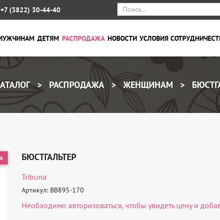
+7 (3822) 30-44-40
МУЖЧИНАМ
ДЕТЯМ
РАСПРОДАЖА
НОВОСТИ
УСЛОВИЯ СОТРУДНИЧЕСТ
АТАЛОГ
РАСПРОДАЖА
ЖЕНЩИНАМ
БЮСТГ
БЮСТГАЛЬТЕР
А
Tribuna
Артикул: BB895-170
Необходимо
авторизоваться
, чтобы увидеть цену и доба