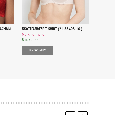
РАСНЫЙ
БЮСТГАЛЬТЕР T-SHIRT (21-8840Б-10 )
БЮСТГАЛЬТ
Mark Formelle
Donafen
В наличии
В наличии
В КОРЗИНУ
В КОР