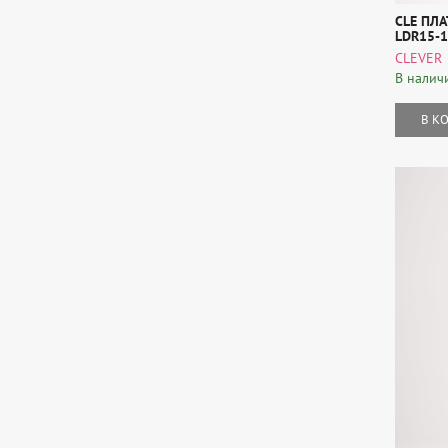
CLE ПЛА
LDR15-1
CLEVER
В налич
В К