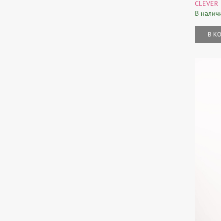
CLEVER
В налич
В К