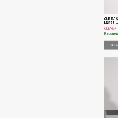
CLE ПЛА
LDR25-1
CLEVER
В налич
В К