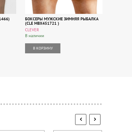
1466)
БОКСЕРЫ МУЖСКИЕ ЗИМНЯЯ РЫБАЛКА
МУЖСКИЕ 
(CLE MBX451721 )
PANTELEM
CLEVER
В наличии
В наличии
В КОР
В КОРЗИНУ