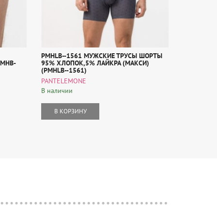
PMHLB--1561 МУЖСКИЕ ТРУСЫ ШОРТЫ
ПИЖАМА М
PMHB-
95% ХЛОПОК,5% ЛАЙКРА (МАКСИ)
PANTELEM
(PMHLB--1561)
В наличии
PANTELEMONE
В наличии
В КОР
В КОРЗИНУ