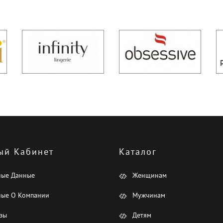
ый Кабинет
Каталог
ные Данные
Женщинам
ые О Компании
Мужчинам
зы
Детям