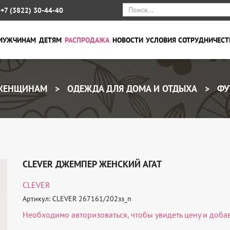
+7 (3822) 30-44-40
МУЖЧИНАМ
ДЕТЯМ
РАСПРОДАЖА
НОВОСТИ
УСЛОВИЯ СОТРУДНИЧЕСТ
ЕНЩИНАМ
ОДЕЖДА ДЛЯ ДОМА И ОТДЫХА
ФУ
CLEVER ДЖЕМПЕР ЖЕНСКИЙ АГАТ
CLEVER
Артикул: CLEVER 267161/202зз_п
Необходимо
авторизоваться
, чтобы увидеть цену и доба