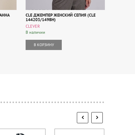
АННА
CLE ДЖЕМПЕР ЖЕНСКИЙ СЕПИЯ (CLE
CLE ДЖЕМ
144203/149ВН)
(144010/1
CLEVER
CLEVER
В наличии
В наличии
В КОРЗИНУ
В КОР