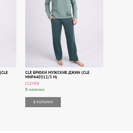
(CLE
CLE БРЮКИ МУЖСКИЕ ДЖИН (CLE
CLE ФУТБО
MHP440312/3 Н)
552541/25
CLEVER
CLEVER
В наличии
В наличии
В КОРЗИНУ
В КОР