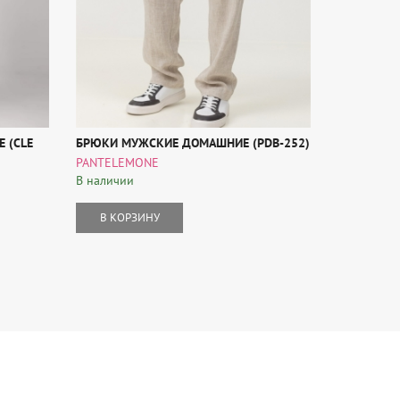
 (CLE
БРЮКИ МУЖСКИЕ ДОМАШНИЕ (PDB-252)
ШОРТЫ МУ
112)
PANTELEMONE
PANTELEM
В наличии
В наличии
В КОРЗИНУ
В КОР